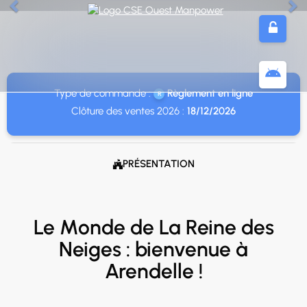
Panneau de gestion des cookies
Précédent
Su
DISNEYLAND PARIS
BILLETTERIE
Type de commande :
Règlement en ligne
Clôture des ventes 2026 :
18/12/2026
PRÉSENTATION

Le Monde de La Reine des
Neiges : bienvenue à
Arendelle !