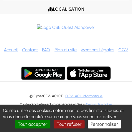
LOCALISATION

Accueil
-
Contact
-
FAQ
-
Plan du site
-
Mentions Légales
-
CGV
© CyberCE & ACLCE |
DIP & ACL Informatique
2 visiteurs actuellement - Page générée en 0.62s -
Gestion des cookies
Ce site utilise des cookies, notamment à des fins statistiques, et
vous donne le contrôle sur ceux que vous souhaitez activer.
Tout accepter
Tout refuser
Personnaliser