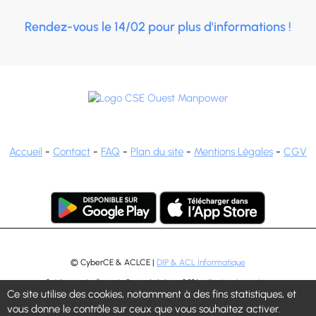
Rendez-vous le 14/02 pour plus d'informations !
Accueil
-
Contact
-
FAQ
-
Plan du site
-
Mentions Légales
-
CGV
© CyberCE & ACLCE |
DIP & ACL Informatique
5 visiteurs actuellement - Page générée en 0.326s -
Gestion des cookies
Ce site utilise des cookies, notamment à des fins statistiques, et
vous donne le contrôle sur ceux que vous souhaitez activer.