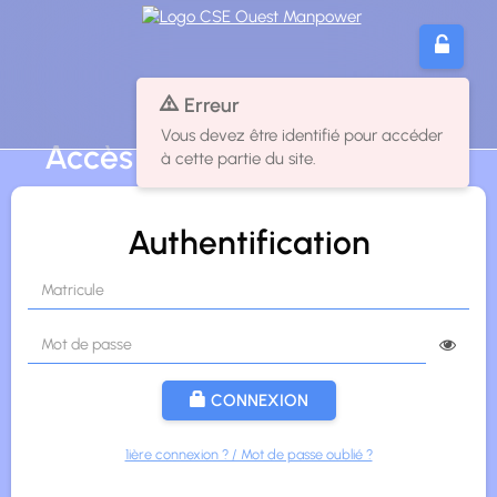
Panneau de gestion des cookies
Erreur
Vous devez être identifié pour accéder
Accès membres
à cette partie du site.
Authentification
CONNEXION
1ière connexion ? / Mot de passe oublié ?