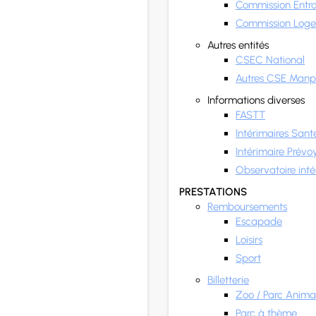
Commission Entr
Commission Log
Autres entités
CSEC National
Autres CSE Man
Informations diverses
FASTT
Intérimaires Sant
Intérimaire Prév
Observatoire inté
PRESTATIONS
Remboursements
Escapade
Loisirs
Sport
Billetterie
Zoo / Parc Animal
Parc à thème