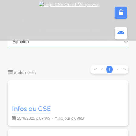
Panneau de gestion des cookies


1


5 éléments
Infos du CSE
20/11/2025 à 09h45 • Mis à jour à 09h51