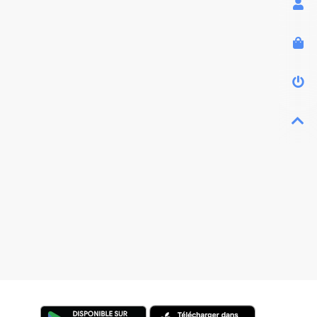


