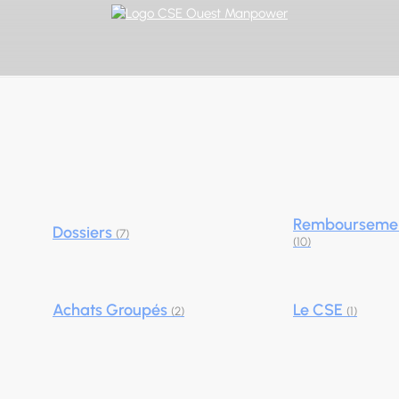
Rembourseme
Dossiers
(7)
(10)
Achats Groupés
Le CSE
(2)
(1)