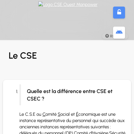
Panneau de gestion des cookies
RETOUR
Le CSE
Quelle est la différence entre CSE et
CSEC ?
Le C.S.E ou
C
omité
S
ocial et
É
conomique est une
instance représentative du personnel qui succède aux
anciennes instances représentatives suivantes :
délégués du personnel (DP),Comité d'Hygiène,Sécurité